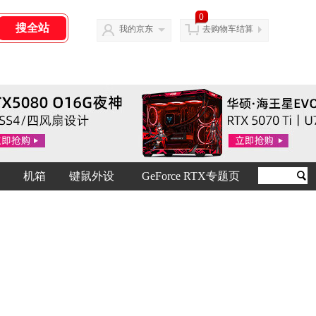
0
我的京东
去购物车结算
机箱
键鼠外设
GeForce RTX专题页