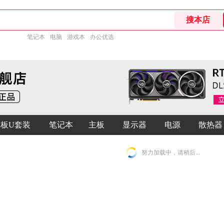
笔记本
电脑
游戏本
办公优选
板U套装
笔记本
主板
显示器
电源
散热器
努力加载中，请稍后...