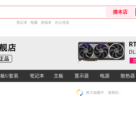
笔记本
电脑
游戏本
办公优选
板U套装
笔记本
主板
显示器
电源
散热器
努力加载中，请稍后...