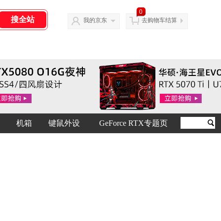
0
我的京东
去购物车结算
机箱
键鼠外设
GeForce RTX专题页