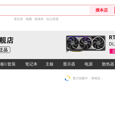
笔记本
电脑
游戏本
办公优选
板U套装
笔记本
主板
显示器
电源
散热器
努力加载中，请稍后...