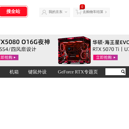
0
我的京东
去购物车结算
机箱
键鼠外设
GeForce RTX专题页